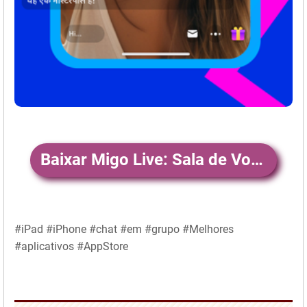
Baixar Migo Live: Sala de Voz e Vídeo
#iPad #iPhone #chat #em #grupo #Melhores
#aplicativos #AppStore