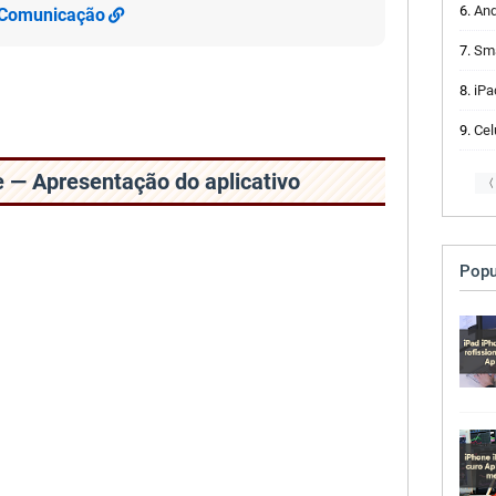
And
e Comunicação
Smar
iPad
Celu
 — Apresentação do aplicativo
〈
Popu