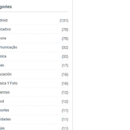
gories
droid
(131)
icativo
(70)
hone
(70)
municação
(32)
sica
(32)
deo
(17)
ucación
(16)
sica Y Foto
(16)
nanzas
(12)
lud
(12)
portes
(11)
lidades
(11)
jes
(11)