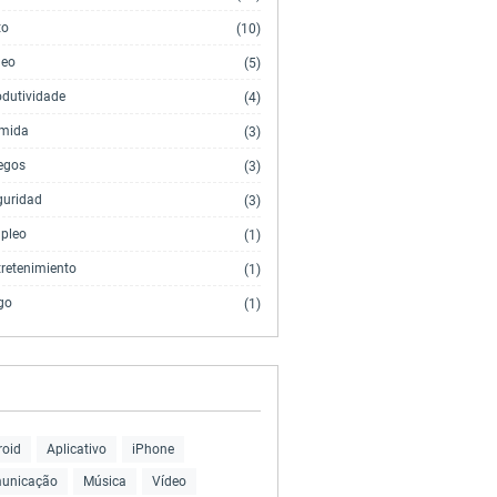
to
(10)
deo
(5)
odutividade
(4)
mida
(3)
egos
(3)
guridad
(3)
pleo
(1)
tretenimiento
(1)
go
(1)
roid
Aplicativo
iPhone
unicação
Música
Vídeo