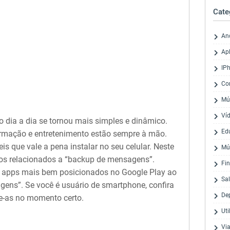
Cate
An
Apl
IP
Co
Mú
Ví
 o dia a dia se tornou mais simples e dinâmico.
Ed
rmação e entretenimento estão sempre à mão.
s que vale a pena instalar no seu celular. Neste
Mú
vos relacionados a “backup de mensagens”.
Fi
 apps mais bem posicionados no Google Play ao
Sa
ens”. Se você é usuário de smartphone, confira
De
te-as no momento certo.
Uti
Via