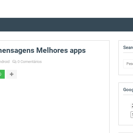
Sear
mensagens Melhores apps
ndroid
0 Comentários
Goog