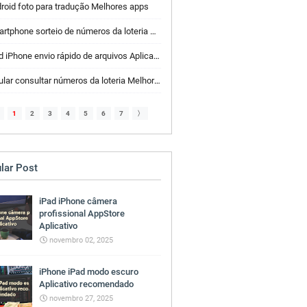
roid foto para tradução Melhores apps
tphone sorteio de números da loteria Melhores apps
 iPhone envio rápido de arquivos Aplicativos AppStore
lar consultar números da loteria Melhores apps
1
2
3
4
5
6
7
〉
lar Post
iPad iPhone câmera
profissional AppStore
Aplicativo
novembro 02, 2025
iPhone iPad modo escuro
Aplicativo recomendado
novembro 27, 2025