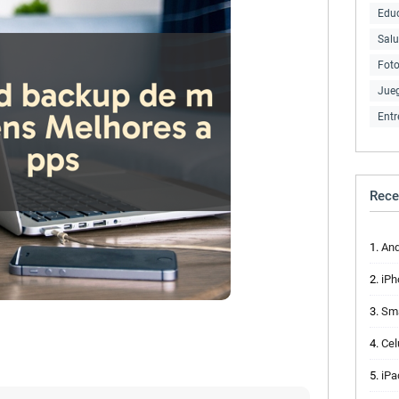
Edu
Sal
Fot
Jue
Entr
Rece
And
iPh
Smart
Cel
iPa