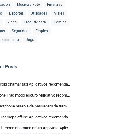
cación
Música y Foto
Finanzas
ud
Deportes
Utilidades
Viajes
o
Video
Produtividade
Comida
gos
Seguridad
Empleo
etenimiento
Jogo
nt Posts
roid chamar táxi Aplicativos recomendados
one iPad modo escuro Aplicativo recomendado
phone reserva de passagem de trem Aplicativos recomendados
ular mapa offline Aplicativos recomendados
d iPhone chamada grátis AppStore Aplicativo