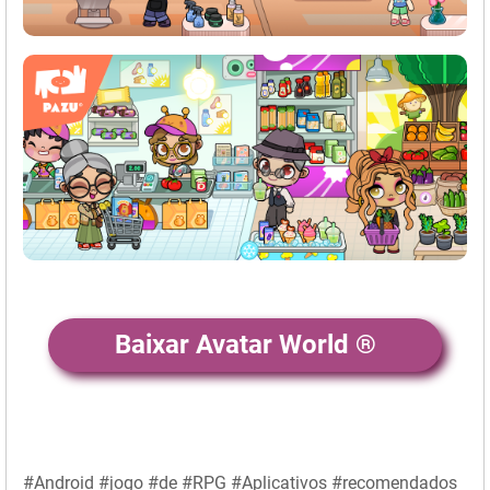
Baixar Avatar World ®
#Android #jogo #de #RPG #Aplicativos #recomendados