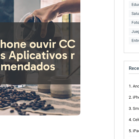
Edu
Sal
Fot
Jue
Entr
Rece
And
iPh
Smart
Cel
iPa