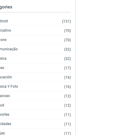
gories
droid
(131)
icativo
(70)
hone
(70)
municação
(32)
sica
(32)
deo
(17)
ucación
(16)
sica Y Foto
(16)
nanzas
(12)
lud
(12)
portes
(11)
lidades
(11)
jes
(11)