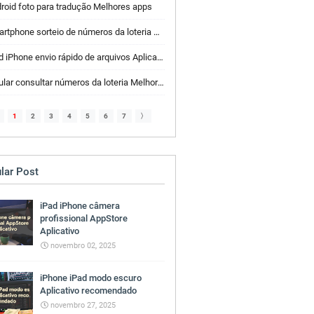
roid foto para tradução Melhores apps
tphone sorteio de números da loteria Melhores apps
 iPhone envio rápido de arquivos Aplicativos AppStore
lar consultar números da loteria Melhores apps
1
2
3
4
5
6
7
〉
lar Post
iPad iPhone câmera
profissional AppStore
Aplicativo
novembro 02, 2025
iPhone iPad modo escuro
Aplicativo recomendado
novembro 27, 2025