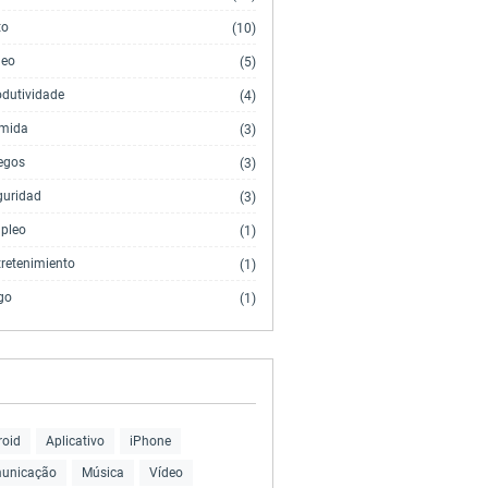
to
(10)
deo
(5)
odutividade
(4)
mida
(3)
egos
(3)
guridad
(3)
pleo
(1)
tretenimiento
(1)
go
(1)
roid
Aplicativo
iPhone
unicação
Música
Vídeo