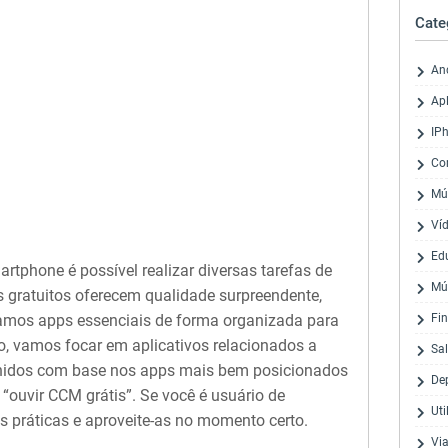
Cate
An
Apl
IP
Co
Mú
Ví
Ed
tphone é possível realizar diversas tarefas de
Mú
s gratuitos oferecem qualidade surpreendente,
tamos apps essenciais de forma organizada para
Fi
igo, vamos focar em aplicativos relacionados a
Sa
lhidos com base nos apps mais bem posicionados
De
“ouvir CCM grátis”. Se você é usuário de
Uti
s práticas e aproveite-as no momento certo.
Via