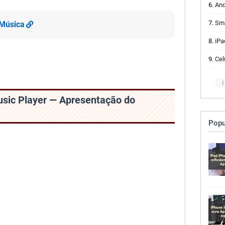
And
Smar
 Música
iPad
Celu
〈
sic Player — Apresentação do
Popu