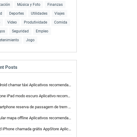
cación
Música y Foto
Finanzas
ud
Deportes
Utilidades
Viajes
o
Video
Produtividade
Comida
gos
Seguridad
Empleo
etenimiento
Jogo
nt Posts
roid chamar táxi Aplicativos recomendados
one iPad modo escuro Aplicativo recomendado
phone reserva de passagem de trem Aplicativos recomendados
ular mapa offline Aplicativos recomendados
d iPhone chamada grátis AppStore Aplicativo